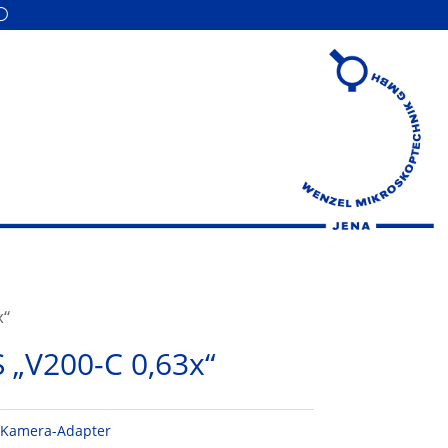
x“
 „V200-C 0,63x“
:
Kamera-Adapter