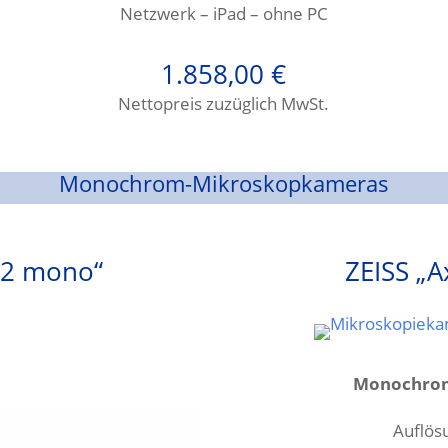
Netzwerk – iPad – ohne PC
1.858,00
€
Nettopreis zuzüglich MwSt.
Monochrom-Mikroskopkameras
02 mono“
ZEISS „
Monochrom
Auflös