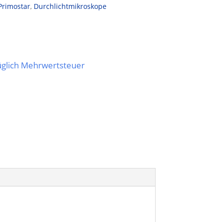
Primostar
,
Durchlichtmikroskope
züglich Mehrwertsteuer