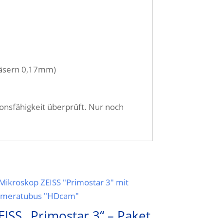
gläsern 0,17mm)
ionsfähigkeit überprüft. Nur noch
EISS „Primostar 3“ – Paket