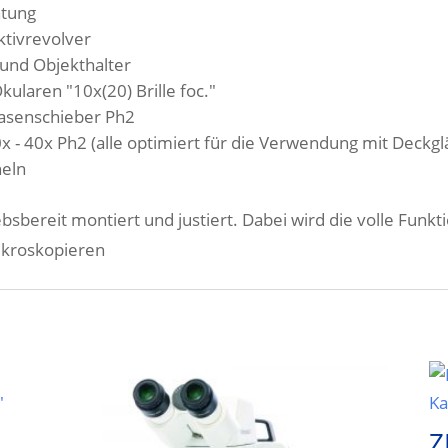
htung
ktivrevolver
 und Objekthalter
ularen "10x(20) Brille foc."
hasenschieber Ph2
0x - 40x Ph2 (alle optimiert für die Verwendung mit Deck
heln
sbereit montiert und justiert. Dabei wird die volle Funkt
ikroskopieren
Z