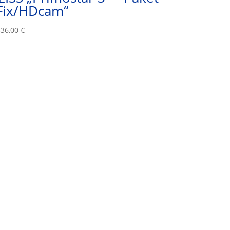
Fix/HDcam“
536,00
€