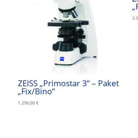
„
3.
ZEISS „Primostar 3“ – Paket
„Fix/Bino“
1.296,00
€