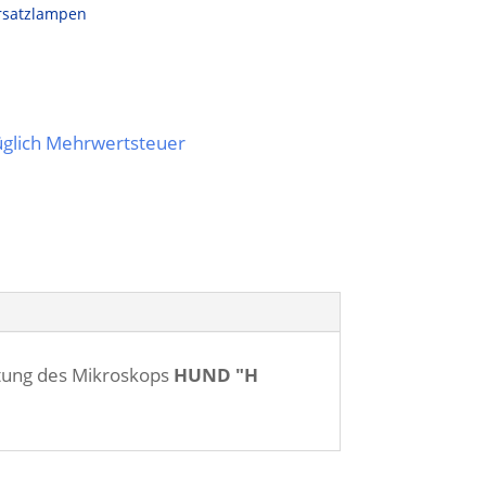
rsatzlampen
züglich Mehrwertsteuer
htung des Mikroskops
HUND "H