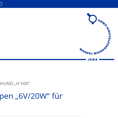
r HUND „H 500“
mpen „6V/20W“ für