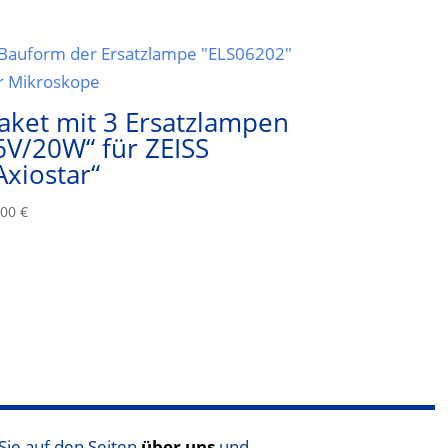
aket mit 3 Ersatzlampen
6V/20W“ für ZEISS
Axiostar“
,00
€
Sie auf den Seiten
über uns
und