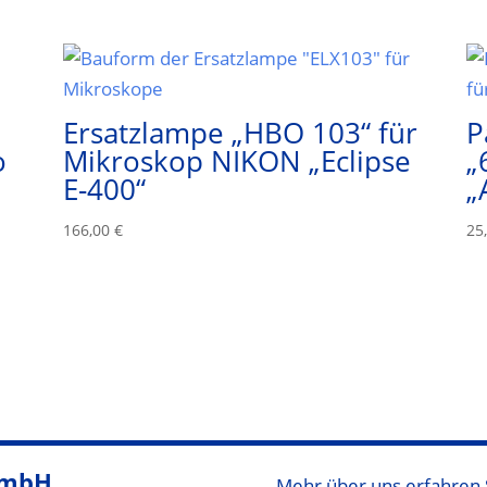
Ersatzlampe „HBO 103“ für
P
o
Mikroskop NIKON „Eclipse
„
E-400“
„
166,00
€
25
GmbH
Mehr über uns erfahren 