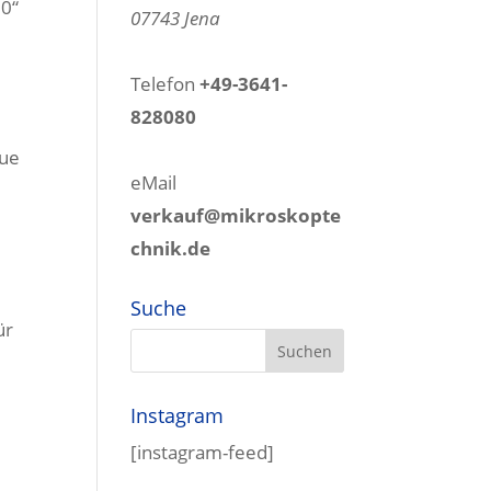
50“
07743 Jena
Telefon
+49-3641-
828080
eue
eMail
verkauf@mikroskopte
chnik.de
Suche
ür
Instagram
[instagram-feed]