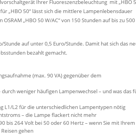
lvorschaltgerät Ihrer Fluoreszenzbeleuchtung mit „HBO 
 für „HBO 50“ lässt sich die mittlere Lampenlebensdauer
n OSRAM „HBO 50 W/AC“ von 150 Stunden auf bis zu 500
o/Stunde auf unter 0,5 Euro/Stunde. Damit hat sich das n
iebsstunden bezahlt gemacht.
tungsaufnahme (max. 90 VA) gegenüber dem
e durch weniger häufigen Lampenwechsel – und was das f
 L1/L2 für die unterschiedlichen Lampentypen nötig
chtstroms – die Lampe flackert nicht mehr
 90 bis 264 Volt bei 50 oder 60 Hertz – wenn Sie mit Ihrem
f Reisen gehen