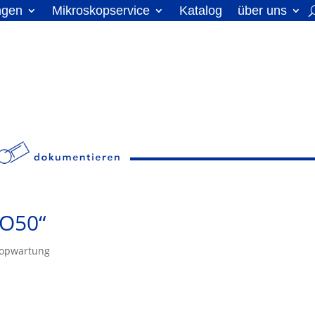
ngen
Mikroskopservice
Katalog
über uns
BO50“
kopwartung