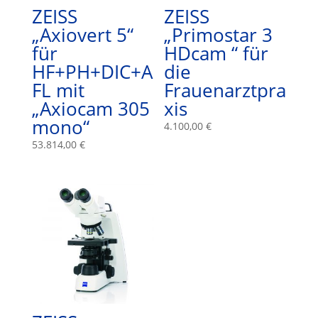
ZEISS
ZEISS
„Axiovert 5“
„Primostar 3
für
HDcam “ für
HF+PH+DIC+A
die
FL mit
Frauenarztpra
„Axiocam 305
xis
mono“
4.100,00
€
53.814,00
€