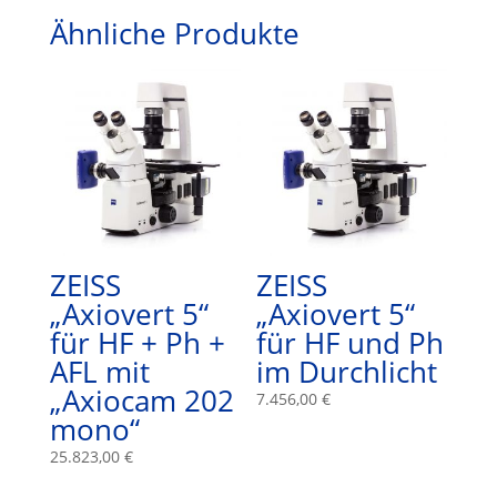
Ähnliche Produkte
ZEISS
ZEISS
„Axiovert 5“
„Axiovert 5“
für HF + Ph +
für HF und Ph
AFL mit
im Durchlicht
„Axiocam 202
7.456,00
€
mono“
25.823,00
€